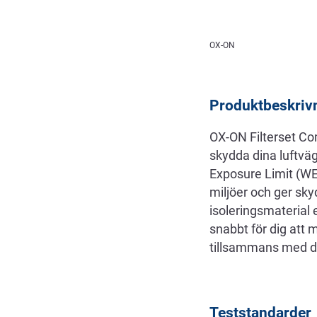
Beskrivning
OX-ON
Produktbeskriv
OX-ON Filterset Com
skydda dina luftväg
Exposure Limit (WEL
miljöer och ger sky
isoleringsmaterial 
snabbt för dig att 
tillsammans med d
Teststandarder