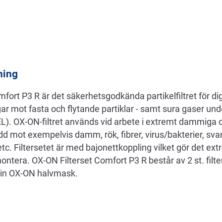
ning
fort P3 R är det säkerhetsgodkända partikelfiltret för d
ar mot fasta och flytande partiklar - samt sura gaser un
). OX-ON-filtret används vid arbete i extremt dammiga oc
dd mot exempelvis damm, rök, fibrer, virus/bakterier, sv
etc. Filtersetet är med bajonettkoppling vilket gör det ex
montera. OX-ON Filterset Comfort P3 R består av 2 st. fil
in OX-ON halvmask.