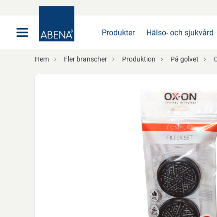
Huvudsaklig
Nav
Sidfot
Produkter
Hälso- och sjukvård
Hem
Fler branscher
Produktion
På golvet
O