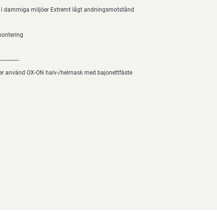
e i dammiga miljöer Extremt lågt andningsmotstånd
montering
-----------
lter använd OX-ON halv-/helmask med bajonettfäste