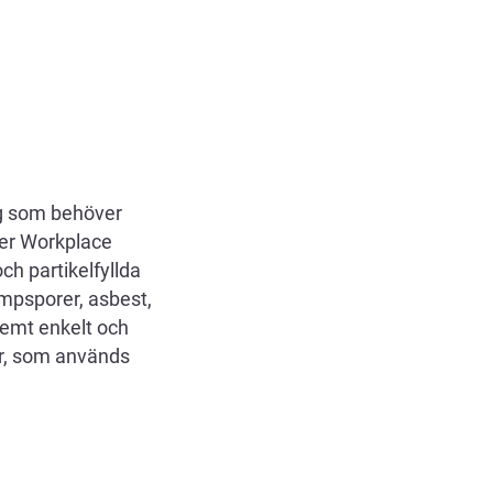
ig som behöver
der Workplace
h partikelfyllda
ampsporer, asbest,
tremt enkelt och
ter, som används