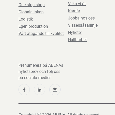
Vilka vi är
One stop shop
Karriär
Globala inkop
Jobba hos oss
Logistik
Visselblåsarlinje
Egen produktion
Nyheter
Vårt åtagande till kvalitet
Hållbarhet
Prenumerera på ABENAs
nyhetsbrev och följ oss
på sociala medier
Copyright Ⓒ 2026 ABENA. All rights reserved