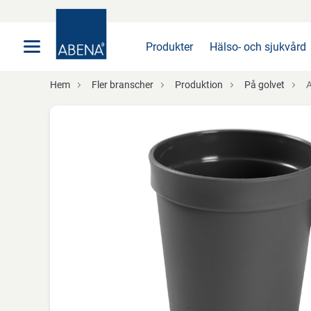
Huvudsaklig
Nav
Sidfot
Produkter
Hälso- och sjukvård
Hem
Fler branscher
Produktion
På golvet
AB