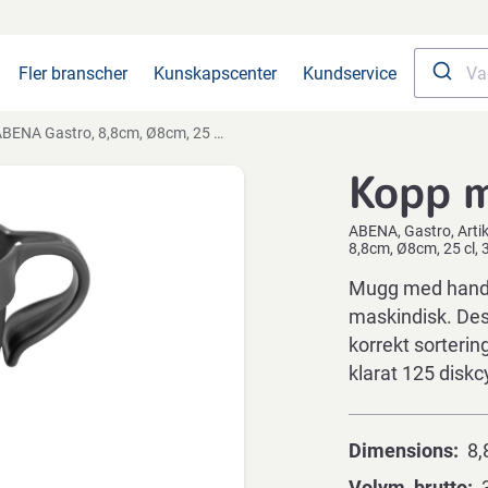
Fler branscher
Kunskapscenter
Kundservice
ENA Gastro, 8,8cm, Ø8cm, 25 cl, 30 cl, träkolgrå, PP, För flergångsbruk
Kopp 
ABENA
Gastro
Arti
8,8cm, Ø8cm, 25 cl, 3
Mugg med handta
maskindisk. Des
korrekt sorterin
klarat 125 diskc
Dimensions
8,
Volym, brutto