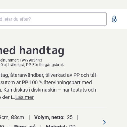
med handtag
kelnummer:
1999903443
0 cl, träkolgrå, PP, För flergångsbruk
g, återanvändbar, tillverkad av PP och tål
sutom är PP 100 % återvinningsbart med
g. Kan diskas i diskmaskin – har testats och
ykler i…
Läs mer
8cm, Ø8cm
Volym, netto
25
30
Färg
grå
Material
PP