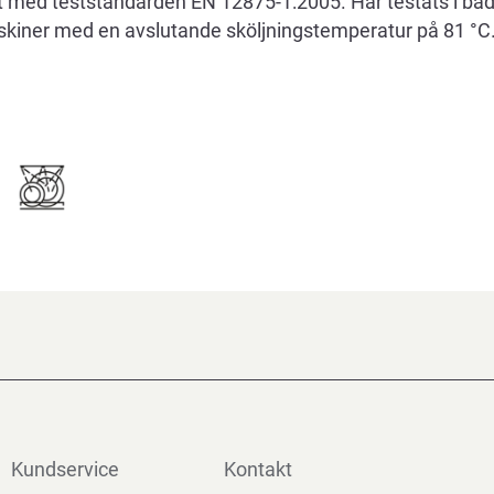
het med teststandarden EN 12875-1:2005. Har testats i bå
askiner med en avslutande sköljningstemperatur på 81 °C
Kundservice
Kontakt