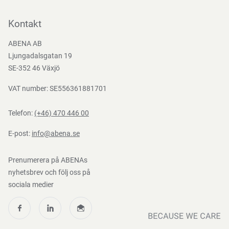
Kontakta oss
Bli kund
Kontakt
Bli e-handelskund
ABENA AB
Mediacenter
Ljungadalsgatan 19
Nedladdningar
SE-352 46 Växjö
VAT number: SE556361881701
Telefon:
(+46) 470 446 00
E-post:
info@abena.se
Prenumerera på ABENAs
nyhetsbrev och följ oss på
sociala medier