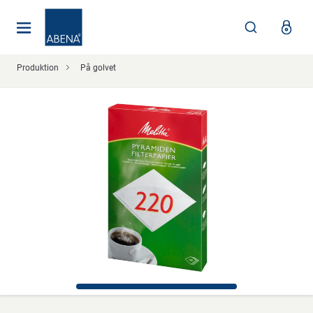
Huvudsaklig
Nav
Sidfot
Produktion
På golvet