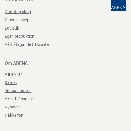
One stop shop
Direktiv, förordningar och lagstiftning
Bredd
25.5 cm
Globala inkop
(EU) 2023/988
Logistik
Egen produktion
Vårt åtagande till kvalitet
Om ABENA
Vilka vi är
Karriär
Jobba hos oss
Visselblåsarlinje
Nyheter
Hållbarhet