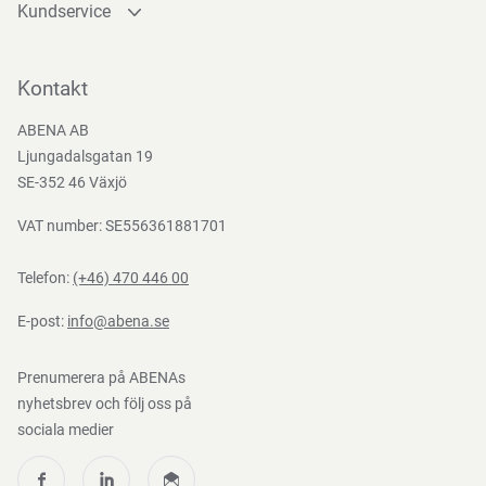
Kundservice
Kontakta oss
Bli kund
Kontakt
Bli e-handelskund
ABENA AB
Mediacenter
Ljungadalsgatan 19
Nedladdningar
SE-352 46 Växjö
VAT number: SE556361881701
Telefon:
(+46) 470 446 00
E-post:
info@abena.se
Prenumerera på ABENAs
nyhetsbrev och följ oss på
sociala medier