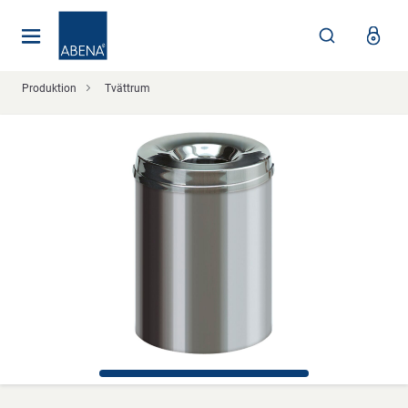
Huvudsaklig
Nav
Sidfot
Produktion
Tvättrum