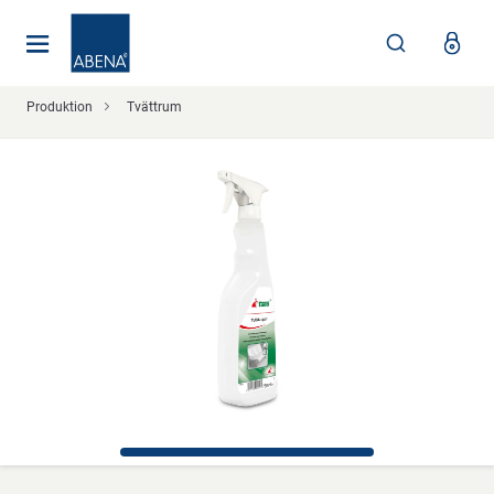
Huvudsaklig
Nav
Sidfot
Produktion
Tvättrum