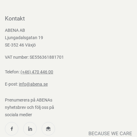
Kontakta oss
Bli kund
Kontakt
Bli e-handelskund
ABENA AB
Mediacenter
Ljungadalsgatan 19
Nedladdningar
SE-352 46 Växjö
VAT number: SE556361881701
Telefon:
(+46) 470 446 00
E-post:
info@abena.se
Prenumerera på ABENAs
nyhetsbrev och följ oss på
sociala medier