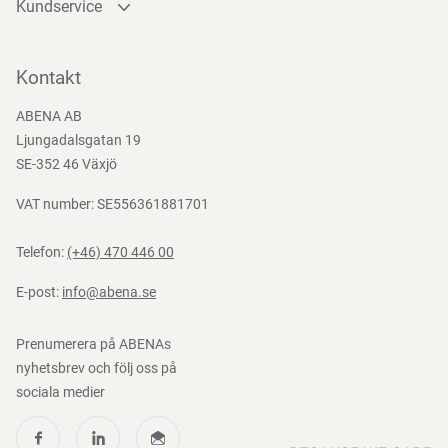
Kundservice
Kontakta oss
Bli kund
Kontakt
Bli e-handelskund
ABENA AB
Mediacenter
Ljungadalsgatan 19
Nedladdningar
SE-352 46 Växjö
VAT number: SE556361881701
Telefon:
(+46) 470 446 00
E-post:
info@abena.se
Prenumerera på ABENAs
nyhetsbrev och följ oss på
sociala medier