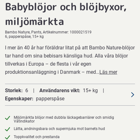
Babyblöjor och blöjbyxor,
miljömärkta
Bambo Nature
Pants
Artikelnummer:
1000021519
6, papperspåse, 15+ kg
I mer än 40 år har föräldrar litat på att Bambo Nature-blöjor
tar hand om sina bebisars känsliga hud. Alla våra blöjor
tillverkas i Europa – de flesta i vår egen
produktionsanläggning i Danmark – med…
Läs mer
Storlek
6
Användarens vikt
15+ kg
Egenskaper
papperspåse
Miljömärkta blöjor med dubbla läckagebarriärer och smidig
Våtindikator
Lätta, andningsbara och supermjuka mot barnets hud
Toppkvalitet och prestanda