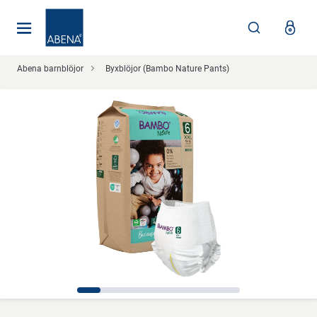
Huvudsaklig
Nav
Sidfot
Abena barnblöjor
Byxblöjor (Bambo Nature Pants)