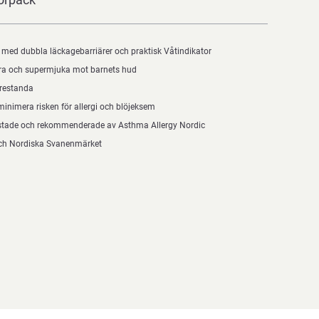
 med dubbla läckagebarriärer och praktisk Våtindikator
ra och supermjuka mot barnets hud
prestanda
minimera risken för allergi och blöjeksem
stade och rekommenderade av Asthma Allergy Nordic
och Nordiska Svanenmärket