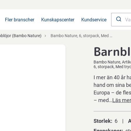
Fler branscher
Kunskapscenter
Kundservice
pblöjor (Bambo Nature)
Bambo Nature, 6, storpack, Med tryck, 16+ kg
Barnbl
Bambo Nature
Arti
6, storpack, Med try
I mer än 40 år h
hand om sina beb
Europa – de fle
– med…
Läs me
Storlek
6
A
Egenskaper
st