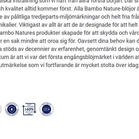
a inställning som vi haft från allra första början: Där 
h kvalitet alltid kommer först. Alla Bambo Nature-blöjor 
de av pålitliga tredjeparts-miljömärkningar och helt fria f
alier. Viktigast av allt är att de är designade för att helt
ambo Natures produkter skapade för att skydda och vår
år en sak mindre att oroa sig för. Oavsett dina behov kan du
 stöds av decennier av erfarenhet, genomtänkt design o
um är att vi var det första engångsblöjmärket i världen a
tmärkelse som vi fortfarande är mycket stolta över idag