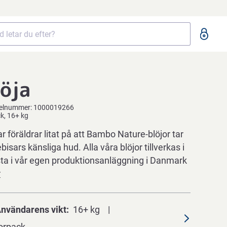
öja
kelnummer:
1000019266
ck, 16+ kg
ar föräldrar litat på att Bambo Nature-blöjor tar
isars känsliga hud. Alla våra blöjor tillverkas i
sta i vår egen produktionsanläggning i Danmark
r
nvändarens vikt
16+ kg
orpack