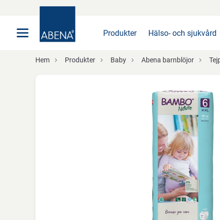
Huvudsaklig
Nav
Sidfot
Produkter
Hälso- och sjukvård
Hem
Produkter
Baby
Abena barnblöjor
Tej