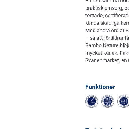
– med samma nordisk
praktisk omsorg, oc
testade, certifiera
kända skadliga kemik
Med andra ord är B
– så att föräldrar f
Bambo Nature blöja
mycket kärlek. Fakt
Svanenmärket, en u
Funktioner