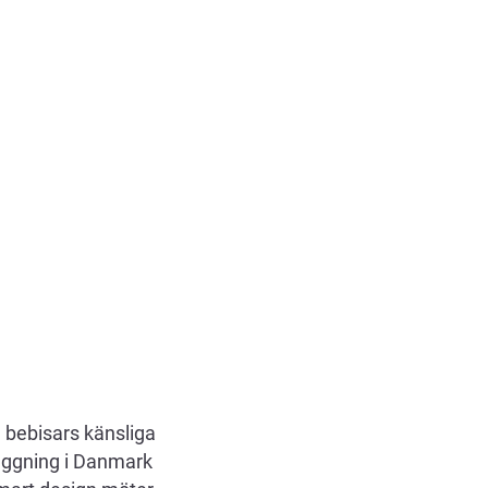
a bebisars känsliga
nläggning i Danmark