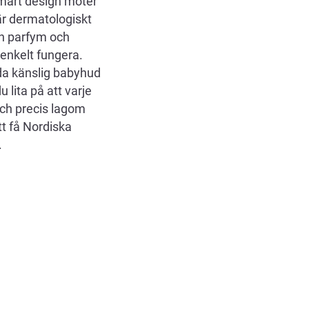
smart design möter
är dermatologiskt
rån parfym och
 enkelt fungera.
da känslig babyhud
 lita på att varje
ch precis lagom
tt få Nordiska
.