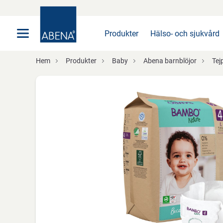
Huvudsaklig
Nav
Sidfot
Produkter
Hälso- och sjukvård
Hem
Produkter
Baby
Abena barnblöjor
Tej