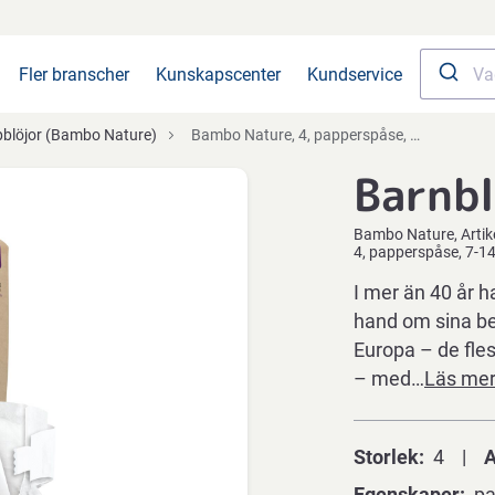
Fler branscher
Kunskapscenter
Kundservice
pblöjor (Bambo Nature)
Bambo Nature, 4, papperspåse, 7-14 kg
Barnbl
Bambo Nature
Arti
4, papperspåse, 7-14
I mer än 40 år h
hand om sina beb
Europa – de fle
– med…
Läs me
Storlek
4
A
Egenskaper
pa