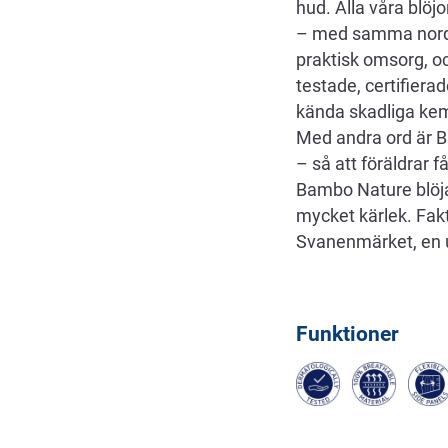
hud. Alla våra blöj
– med samma nordisk
praktisk omsorg, oc
testade, certifiera
kända skadliga kemik
Med andra ord är B
– så att föräldrar f
Bambo Nature blöja
mycket kärlek. Fakt
Svanenmärket, en u
Funktioner