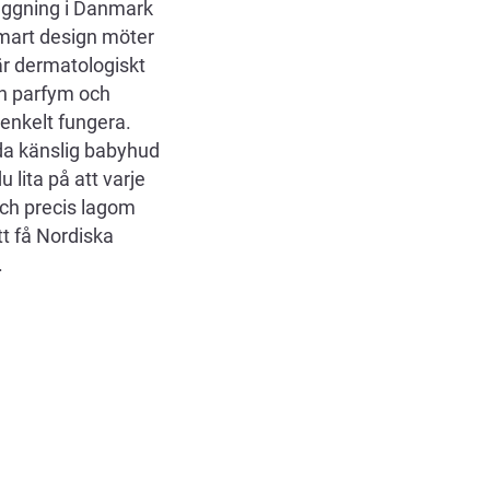
nläggning i Danmark
smart design möter
är dermatologiskt
rån parfym och
 enkelt fungera.
da känslig babyhud
 lita på att varje
ch precis lagom
tt få Nordiska
.