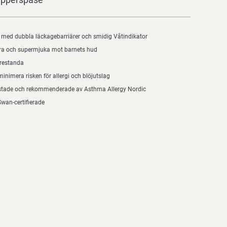
r med dubbla läckagebarriärer och smidig Våtindikator
ra och supermjuka mot barnets hud
prestanda
minimera risken för allergi och blöjutslag
stade och rekommenderade av Asthma Allergy Nordic
wan-certifierade