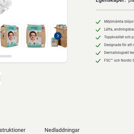
Miljömärkta blöjo
Lätta, andningsba
Toppkvalitet och 
Designade för att 
Dermatologiskt te
FSC™ och Nordic S
struktioner
Nedladdningar