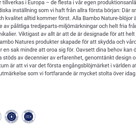
or tillverkas i Europa – de flesta i vår egen produktionsa
a inställning som vi haft från allra första början: Där 
h kvalitet alltid kommer först. Alla Bambo Nature-blöjor 
de av pålitliga tredjeparts-miljömärkningar och helt fria f
alier. Viktigast av allt är att de är designade för att helt
ambo Natures produkter skapade för att skydda och vår
år en sak mindre att oroa sig för. Oavsett dina behov kan du
 stöds av decennier av erfarenhet, genomtänkt design o
um är att vi var det första engångsblöjmärket i världen a
tmärkelse som vi fortfarande är mycket stolta över idag