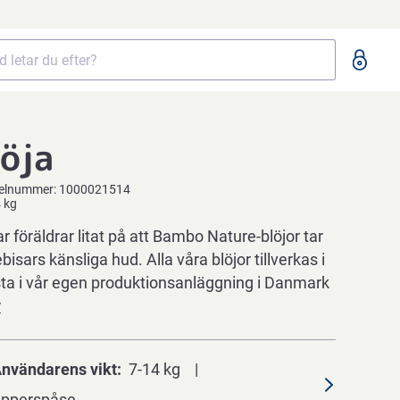
öja
kelnummer:
1000021514
 kg
ar föräldrar litat på att Bambo Nature-blöjor tar
isars känsliga hud. Alla våra blöjor tillverkas i
sta i vår egen produktionsanläggning i Danmark
r
nvändarens vikt
7-14 kg
pperspåse