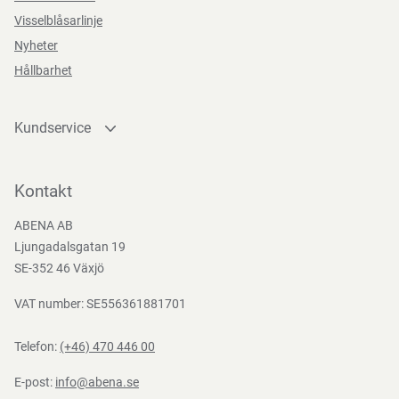
Visselblåsarlinje
Nyheter
Hållbarhet
Kundservice
Kontakta oss
Bli kund
Kontakt
Bli e-handelskund
ABENA AB
Mediacenter
Ljungadalsgatan 19
Nedladdningar
SE-352 46 Växjö
VAT number: SE556361881701
Telefon:
(+46) 470 446 00
E-post:
info@abena.se