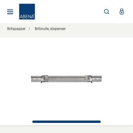
Huvudsaklig
Nav
Sidfot
Britspapper
Britsrulle, dispenser