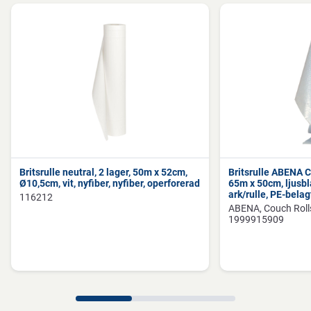
Bruksanvisning
Monteras med skruvar.
Instruktioner för förpackningskassering
Kan återvinnas eller förbrännas.
Britsrulle neutral, 2 lager, 50m x 52cm,
Britsrulle ABENA Co
Ø10,5cm, vit, nyfiber, nyfiber, operforerad
65m x 50cm, ljusbl
Förvaringsinstruktioner
ark/rulle, PE-belag
116212
ABENA
Couch Roll
1999915909
Förvaras torrt, vid rumstemperatur och skyddat från direkt
solljus.
Direktiv, förordningar och lagstiftning