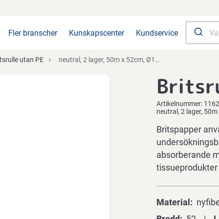
Fler branscher
Kunskapscenter
Kundservice
tsrulle utan PE
neutral, 2 lager, 50m x 52cm, Ø10,5cm, vit, nyfiber, nyfiber, operforerad
Britsr
Artikelnummer:
116
neutral, 2 lager, 50m
Britspapper anvä
undersökningsbän
absorberande mat
tissueprodukter
Material
nyfib
Bredd
52
L