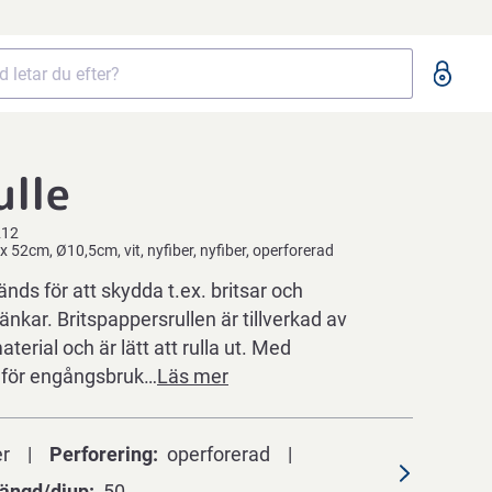
ulle
212
 x 52cm, Ø10,5cm, vit, nyfiber, nyfiber, operforerad
nds för att skydda t.ex. britsar och
kar. Britspappersrullen är tillverkad av
erial och är lätt att rulla ut. Med
 för engångsbruk…
Läs mer
er
Perforering
operforerad
ängd/djup
50