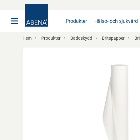
Huvudsaklig
Nav
Sidfot
Produkter
Hälso- och sjukvård
Hem
Produkter
Bäddskydd
Britspapper
Bri