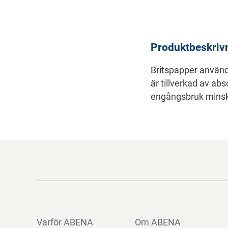
Beskrivning
Produktbeskriv
Britspapper används
är tillverkad av abs
engångsbruk minska
Varför ABENA
Om ABENA