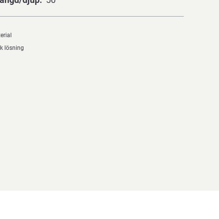
erial
k lösning