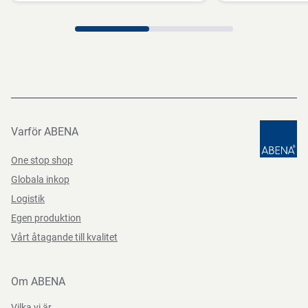
Förvaras torrt, vid rumstemperatur och skyddat från direkt
solljus.
Direktiv, förordningar och lagstiftning
(EC) 1907/2006, (EU) 2023/988
Varför ABENA
One stop shop
Globala inkop
Logistik
Egen produktion
Vårt åtagande till kvalitet
Om ABENA
Vilka vi är