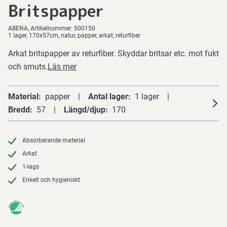
Britspapper
ABENA
Artikelnummer:
500150
1 lager, 170x57cm, natur, papper, arkat, returfiber
Arkat britspapper av returfiber. Skyddar britsar etc. mot fukt
och smuts.
Läs mer
Material
papper
Antal lager
1 lager
Bredd
57
Längd/djup
170
Absorberande material
Arkat
1-lags
Enkelt och hygieniskt