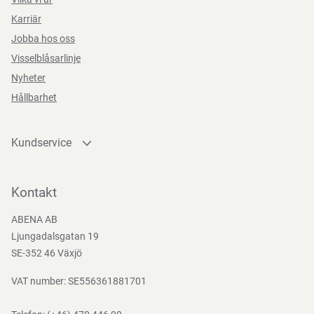
Karriär
Jobba hos oss
Visselblåsarlinje
Nyheter
Hållbarhet
Kundservice
Kontakta oss
Bli kund
Kontakt
Bli e-handelskund
ABENA AB
Mediacenter
Ljungadalsgatan 19
Nedladdningar
SE-352 46 Växjö
VAT number: SE556361881701