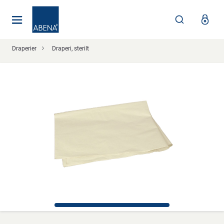
Huvudsaklig
Nav
Sidfot
Draperier
Draperi, sterilt