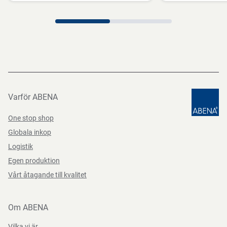
Förvaras torrt, vid rumstemperatur och skyddat från direkt
solljus.
Direktiv, förordningar och lagstiftning
(EC) 1907/2006, (EU) 2023/988
Varför ABENA
One stop shop
Globala inkop
Logistik
Egen produktion
Vårt åtagande till kvalitet
Om ABENA
Vilka vi är