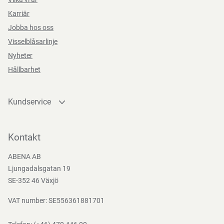
Karriär
Jobba hos oss
Visselblåsarlinje
Nyheter
Hållbarhet
Kundservice
Kontakta oss
Bli kund
Kontakt
Bli e-handelskund
ABENA AB
Mediacenter
Ljungadalsgatan 19
Nedladdningar
SE-352 46 Växjö
VAT number: SE556361881701