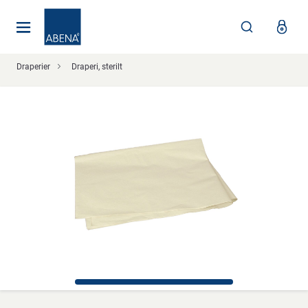
Huvudsaklig
Nav
Sidfot
Draperier
Draperi, sterilt