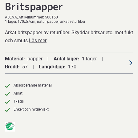
Britspapper
ABENA
Artikelnummer:
500150
1 lager, 170x57cm, natur, papper, arkat, returfiber
Arkat britspapper av returfiber. Skyddar britsar etc. mot fukt
och smuts.
Läs mer
Material
papper
Antal lager
1 lager
Bredd
57
Längd/djup
170
Absorberande material
Arkat
1-lags
Enkelt och hygieniskt