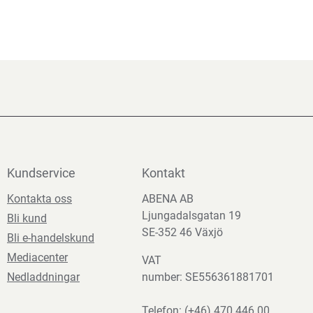
Kundservice
Kontakt
Kontakta oss
ABENA AB
Ljungadalsgatan 19
Bli kund
SE-352 46 Växjö
Bli e-handelskund
Mediacenter
VAT
Nedladdningar
number: SE556361881701
Telefon:
(+46) 470 446 00