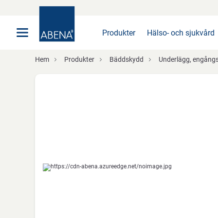
Huvudsaklig
Nav
Sidfot
Produkter
Hälso- och sjukvård
Hem
Produkter
Bäddskydd
Underlägg, engång