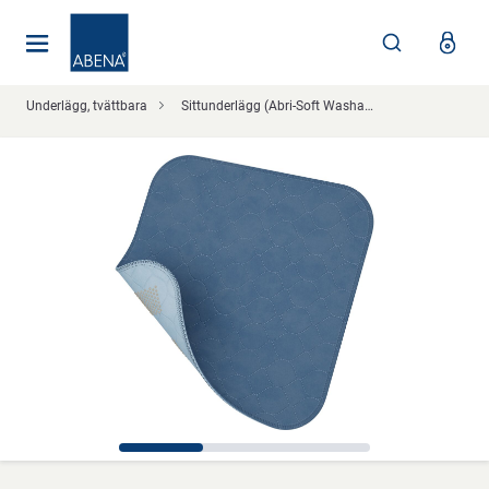
Huvudsaklig
Nav
Sidfot
Underlägg, tvättbara
Sittunderlägg (Abri-Soft Washable)