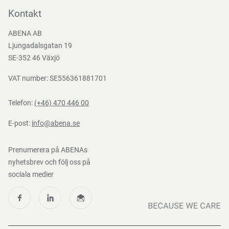
Bli kund
Kontakt
Bli e-handelskund
ABENA AB
Mediacenter
Ljungadalsgatan 19
Nedladdningar
SE-352 46 Växjö
VAT number: SE556361881701
Telefon:
(+46) 470 446 00
E-post:
info@abena.se
Prenumerera på ABENAs
nyhetsbrev och följ oss på
sociala medier