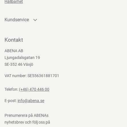
Hållbarhet
lämpliga för restauranger, kaféer, barer, nattklubbar,
festivaler och matsalar, samt för privat bruk på
campingturen, i fritidshuset och för alla typer av
Kundservice
utomhusbruk. Champagneglasen kan diskas i diskmaskin.
Kontakta oss
Bli kund
Kontakt
Bli e-handelskund
Funktioner
ABENA AB
Mediacenter
Ljungadalsgatan 19
Nedladdningar
SE-352 46 Växjö
VAT number: SE556361881701
Teststandarder
Telefon:
(+46) 470 446 00
EN
E-post:
info@abena.se
12875
Prenumerera på ABENAs
nyhetsbrev och följ oss på