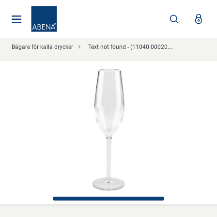
Huvudsaklig
Nav
Sidfot
Bägare för kalla drycker
Text not found - (11040.00020.00007825)