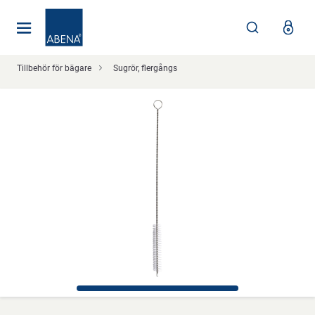
Huvudsaklig
Nav
Sidfot
Tillbehör för bägare
Sugrör, flergångs