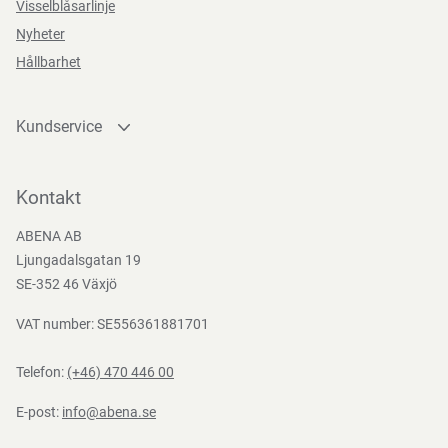
Visselblåsarlinje
Nyheter
Hållbarhet
Kundservice
Kontakta oss
Bli kund
Kontakt
Bli e-handelskund
ABENA AB
Mediacenter
Ljungadalsgatan 19
Nedladdningar
SE-352 46 Växjö
VAT number: SE556361881701
Telefon:
(+46) 470 446 00
E-post:
info@abena.se