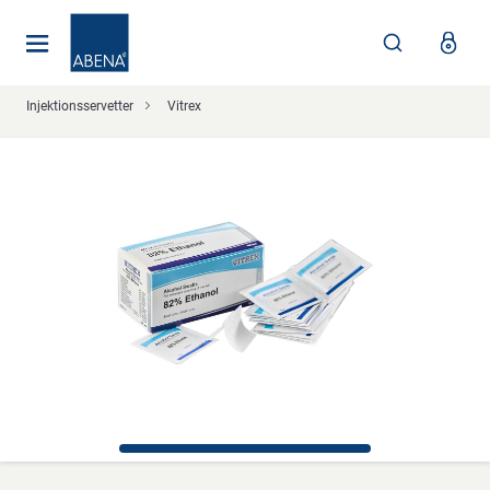
Huvudsaklig
Nav
Sidfot
Injektionsservetter
Vitrex