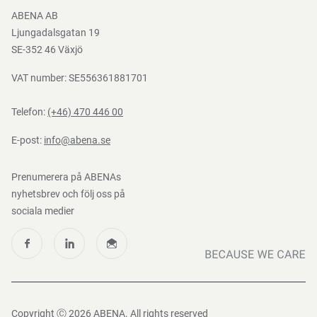
Bli e-handelskund
ABENA AB
Mediacenter
Ljungadalsgatan 19
Nedladdningar
SE-352 46 Växjö
VAT number: SE556361881701
Telefon:
(+46) 470 446 00
E-post:
info@abena.se
Prenumerera på ABENAs
nyhetsbrev och följ oss på
sociala medier
Copyright Ⓒ 2026 ABENA. All rights reserved