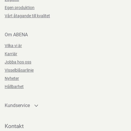
Förvaras torrt, vid rumstemperatur och skyddat från direkt
Egen produktion
Datasheets 1000024911 SV-SE
PDF-fil
solljus.
Bredd
30 mm
Vårt åtagande till kvalitet
Om ABENA
Vilka vi är
Karriär
Jobba hos oss
Visselblåsarlinje
Nyheter
Hållbarhet
Kundservice
Kontakta oss
Bli kund
Kontakt