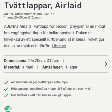
Tvättlappar, Airlaid
ABENA
Artikelnummer:
1000032057
1 lager, 26x20cm, Ø12cm, vit
ABENAs Airlaid Tvättlapp för personlig hygien är en riktigt
bra engångstvättlapp för helkroppstvätt. Duken är
tillverkad av ett speciellt luftbehandlat material, vilket gör
den extra mjuk och därför…
Läs mer
Dimensions
26x20cm, Ø12cm
Material
airlaid
Antal lager
1 lager
Airlaid-material gör tvättlappen extra mjuk
Hög uppsugningsförmåga – upp till 6 gånger sin egen vikt
Mer slitstark i vått tillstånd än vanligt papper