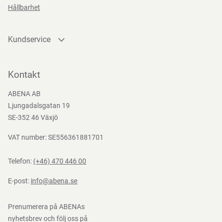
lämplig vid skönhetsvård när du vill vara extra försiktig
Hållbarhet
med huden.
Kundservice
Säkerhetsanvisningar och varningar
Kontakta oss
Funktioner
Endast för utvärtes bruk. Får inte läggas i toaletten (Ej
Bli kund
Kontakt
spolbar).
Bli e-handelskund
ABENA AB
Mediacenter
Ljungadalsgatan 19
Nedladdningar
SE-352 46 Växjö
Förvaringsinstruktioner
VAT number: SE556361881701
Förvara frostfritt i originalförpackning. Undvik höga
temperaturer och direkt solljus.
Telefon:
(+46) 470 446 00
E-post:
info@abena.se
Prenumerera på ABENAs
nyhetsbrev och följ oss på