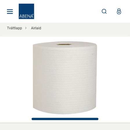
Huvudsaklig
Nav
Sidfot
Tvättlapp
Airlaid