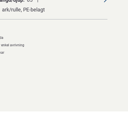
 ark/rulle, PE-belagt
ida
r enkel avrivning
kar