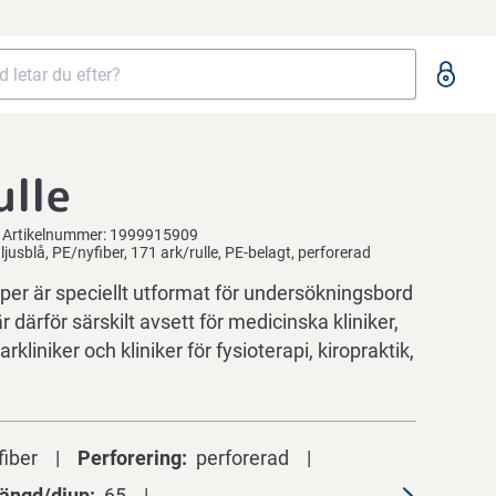
ulle
Artikelnummer:
1999915909
ljusblå, PE/nyfiber, 171 ark/rulle, PE-belagt, perforerad
er är speciellt utformat för undersökningsbord
r därför särskilt avsett för medicinska kliniker,
rkliniker och kliniker för fysioterapi, kiropraktik,
fiber
Perforering
perforerad
ängd/djup
65