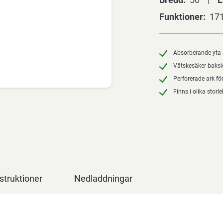
Funktioner
171
Absorberande yta
Vätskesäker baks
Perforerade ark fö
Finns i olika storle
struktioner
Nedladdningar