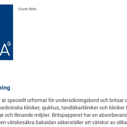
Couch Rolls
ning
r speciellt utformat för undersökningsbord och britsar o
medicinska kliniker, sjukhus, tandläkarkliniker och kliniker 
e och liknande miljöer. Britspapperet har en absorberand
 vätskesäkra baksidan säkerställer att vätskor av olika 