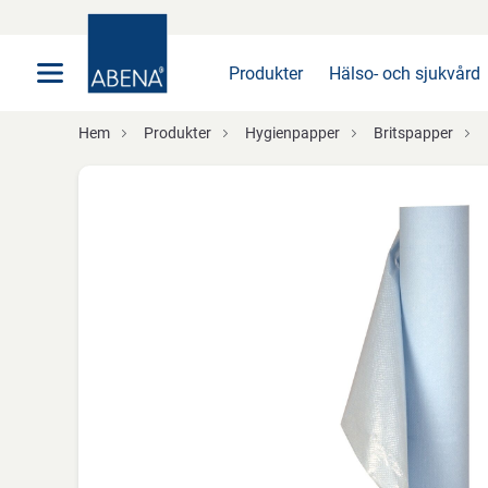
Huvudsaklig
Nav
Sidfot
Produkter
Hälso- och sjukvård
Hem
Produkter
Hygienpapper
Britspapper