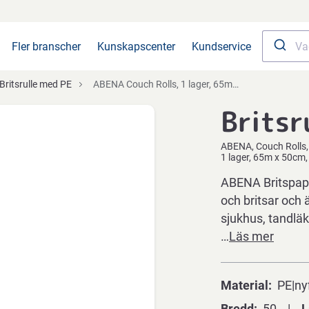
Fler branscher
Kunskapscenter
Kundservice
Britsrulle med PE
ABENA Couch Rolls, 1 lager, 65m x 50cm, ljusblå, PE/nyfiber, 171 ark/rulle, PE-belagt, perforerad
Britsr
ABENA
Couch Rolls
1 lager, 65m x 50cm, 
ABENA Britspapp
och britsar och ä
sjukhus, tandläka
…
Läs mer
Material
PE|ny
Bredd
50
L