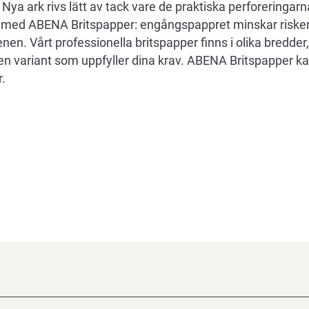
Nya ark rivs lätt av tack vare de praktiska perforeringarn
ar med ABENA Britspapper: engångspappret minskar riske
enen. Vårt professionella britspapper finns i olika bredder
 den variant som uppfyller dina krav. ABENA Britspapper
r.