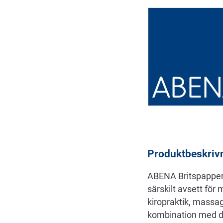
Beskrivning
Produktbeskriv
ABENA Britspapper ä
särskilt avsett för 
kiropraktik, massag
kombination med den