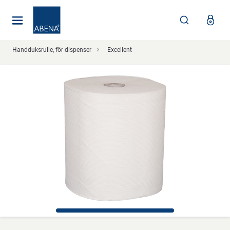
Huvudsaklig
Nav
Sidfot
Handduksrulle, för dispenser
Excellent