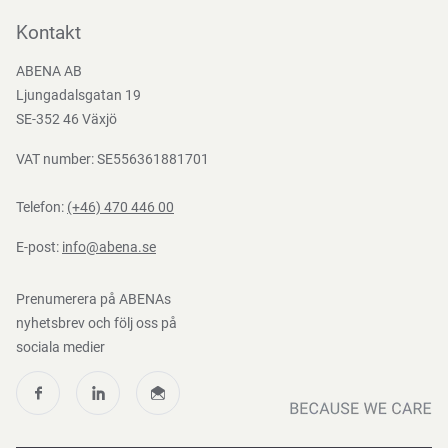
Bli kund
Kontakt
Bli e-handelskund
ABENA AB
Mediacenter
Ljungadalsgatan 19
Nedladdningar
SE-352 46 Växjö
VAT number: SE556361881701
Telefon:
(+46) 470 446 00
E-post:
info@abena.se
Prenumerera på ABENAs
nyhetsbrev och följ oss på
sociala medier