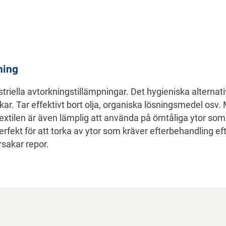
ning
ustriella avtorkningstillämpningar. Det hygieniska alternative
r. Tar effektivt bort olja, organiska lösningsmedel osv. 
 Textilen är även lämplig att använda på ömtåliga ytor som
fekt för att torka av ytor som kräver efterbehandling ef
rsakar repor.