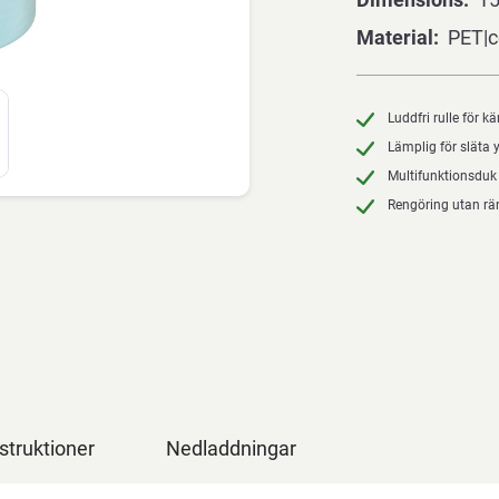
Material
PET|c
Luddfri rulle för kä
Lämplig för släta 
Multifunktionsduk
Rengöring utan rä
struktioner
Nedladdningar