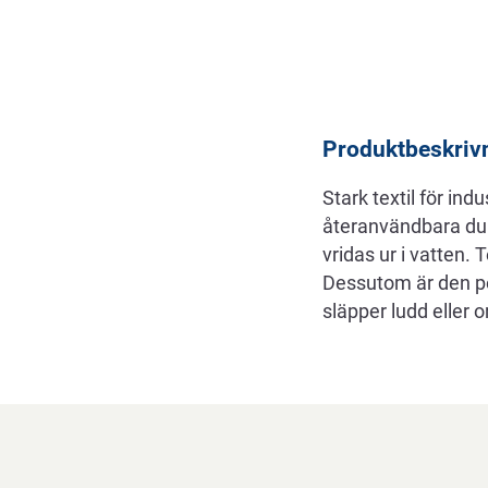
Beskrivning
Produktbeskriv
Stark textil för ind
återanvändbara duka
vridas ur i vatten.
Dessutom är den per
släpper ludd eller o