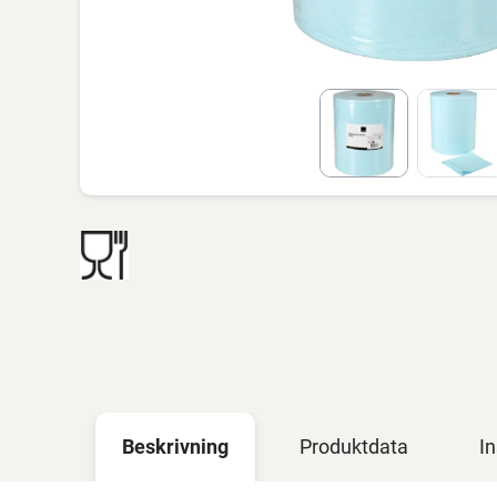
Beskrivning
Produktdata
In