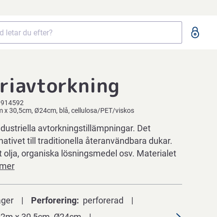
riavtorkning
9914592
m x 30,5cm, Ø24cm, blå, cellulosa/PET/viskos
industriella avtorkningstillämpningar. Det
nativet till traditionella återanvändbara dukar.
rt olja, organiska lösningsmedel osv. Materialet
 mer
ager
Perforering
perforerad
2m x 30,5cm, Ø24cm