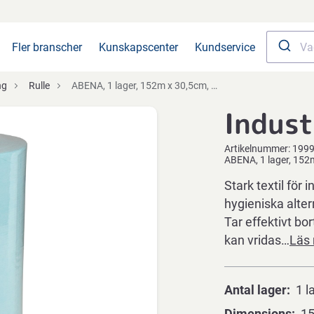
Fler branscher
Kunskapscenter
Kundservice
ng
Rulle
ABENA, 1 lager, 152m x 30,5cm, Ø24cm, blå, cellulosa/PET/viskos
Indust
Artikelnummer:
199
ABENA, 1 lager, 152
Stark textil för 
hygieniska alter
Tar effektivt bo
kan vridas…
Läs
Antal lager
1 l
Dimensions
15