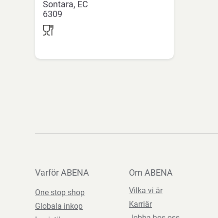
Sontara
EC
6309
Varför ABENA
Om ABENA
Vilka vi är
One stop shop
Karriär
Globala inkop
Jobba hos oss