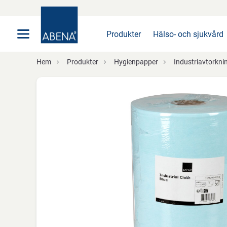
Huvudsaklig
Nav
Sidfot
Produkter
Hälso- och sjukvård
Hem
Produkter
Hygienpapper
Industriavtorkni