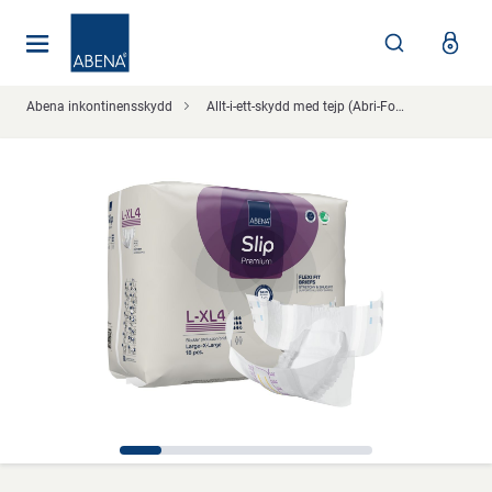
Huvudsaklig
Nav
Sidfot
Abena inkontinensskydd
Allt-i-ett-skydd med tejp (Abri-Form/Delta-Form)