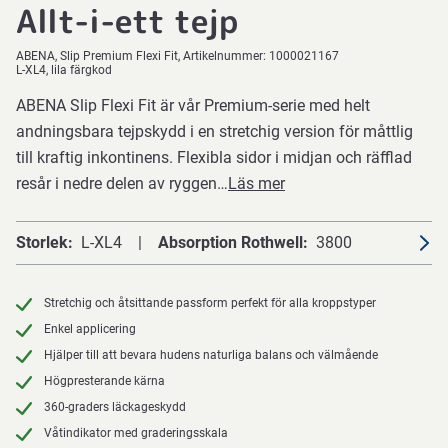
Allt-i-ett tejp
ABENA
Slip Premium Flexi Fit
Artikelnummer:
1000021167
L-XL4, lila färgkod
ABENA Slip Flexi Fit är vår Premium-serie med helt
andningsbara tejpskydd i en stretchig version för måttlig
till kraftig inkontinens. Flexibla sidor i midjan och räfflad
resår i nedre delen av ryggen…
Läs mer
Storlek
L-XL4
Absorption Rothwell
3800
Stretchig och åtsittande passform perfekt för alla kroppstyper
Enkel applicering
Hjälper till att bevara hudens naturliga balans och välmående
Högpresterande kärna
360-graders läckageskydd
Våtindikator med graderingsskala