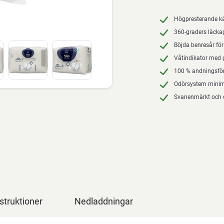
Högpresterande kä
360-graders läcka
Böjda benresår fö
Våtindikator med 
100 % andningsför
Odörsystem minim
Svanenmärkt och c
struktioner
Nedladdningar