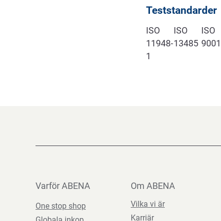
Teststandarder
ISO
ISO
ISO
11948-
13485
9001
1
Varför ABENA
Om ABENA
Vilka vi är
One stop shop
Karriär
Globala inkop