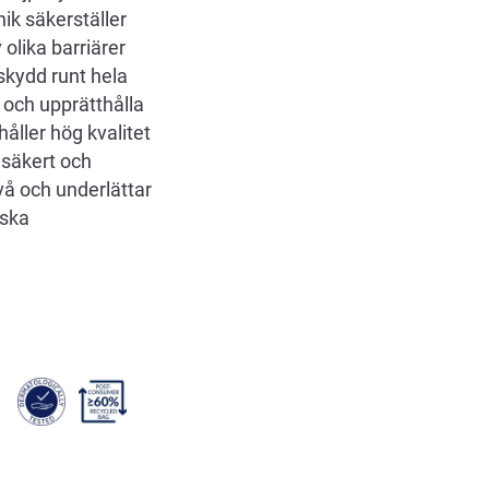
ik säkerställer
olika barriärer
skydd runt hela
 och upprätthålla
åller hög kvalitet
r säkert och
vå och underlättar
iska