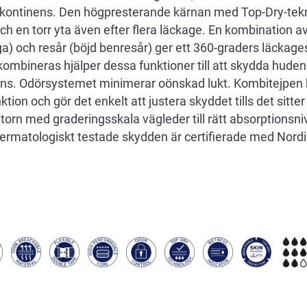
g inkontinens. Den högpresterande kärnan med Top-Dry-tekn
h en torr yta även efter flera läckage. En kombination av 
ga) och resår (böjd benresår) ger ett 360-graders läckage
ombineras hjälper dessa funktioner till att skydda huden
ans. Odörsystemet minimerar oönskad lukt. Kombitejpen h
ion och gör det enkelt att justera skyddet tills det sitte
orn med graderingsskala vägleder till rätt absorptionsni
ermatologiskt testade skydden är certifierade med Nord