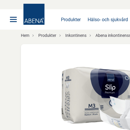
Huvudsaklig
Nav
Sidfot
Produkter
Hälso- och sjukvård
Hem
Produkter
Inkontinens
Abena inkontinens