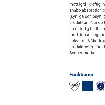
måttlig till krafti
snabb absorption oc
(synliga och osynli
produkten. När de k
en naturlig hudbal
med dubbel tejpfunkt
bekvämt. Våtindikat
produktbyten. De d
Svanenmärket.
Funktioner