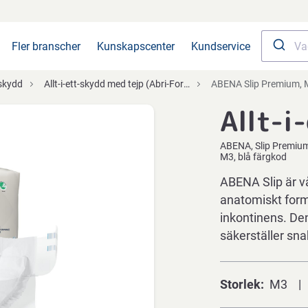
Fler branscher
Kunskapscenter
Kundservice
skydd
Allt-i-ett-skydd med tejp (Abri-Form/Delta-Form)
ABENA Slip Premium, M3, 
Allt-i
ABENA
Slip Premiu
M3, blå färgkod
ABENA Slip är v
anatomiskt forma
inkontinens. De
säkerställer sn
Storlek
M3