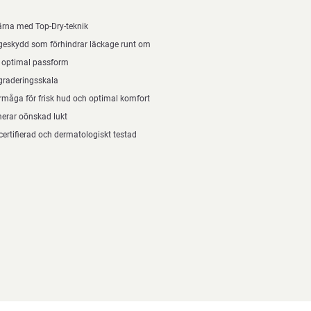
rna med Top-Dry-teknik
geskydd som förhindrar läckage runt om
r optimal passform
graderingsskala
måga för frisk hud och optimal komfort
erar oönskad lukt
ertifierad och dermatologiskt testad