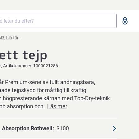
blå färgkod
-ett tejp
m
Artikelnummer:
1000021286
år Premium-serie av fullt andningsbara,
de tejpskydd för måttlig till kraftig
n högpresterande kärnan med Top-Dry-teknik
abb absorption och…
Läs mer
Absorption Rothwell
3100