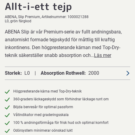
Allt-i-ett tejp
ABENA
Slip Premium
Artikelnummer:
1000021288
L0, grön färgkod
ABENA Slip är vår Premium-serie av fullt andningsbara,
anatomiskt formade tejpskydd för måttlig till kraftig
inkontinens. Den högpresterande kärnan med Top-Dry-
teknik säkerställer snabb absorption och…
Läs mer
Storlek
L0
Absorption Rothwell
2000
Högpresterande kärna med Top-Dry-teknik
360-graders läckageskydd som förhindrar läckage runt om
Böjda benresår för optimal passform
Våtindikator med graderingsskala
100 % andningsförmåga för frisk hud och optimal komfort
Odörsystem minimerar oönskad lukt