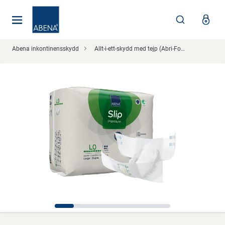
Huvudsaklig
Nav
Sidfot
Abena inkontinensskydd
Allt-i-ett-skydd med tejp (Abri-Form/Delta-Form)