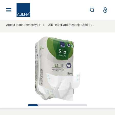
Huvudsaklig
Nav
Sidfot
Abena inkontinensskydd
Allt-i-ett-skydd med tejp (Abri-Form/Delta-Form)