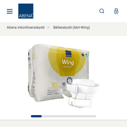
Huvudsaklig
Nav
Sidfot
Abena inkontinensskydd
Bältesskydd (Abri-Wing)