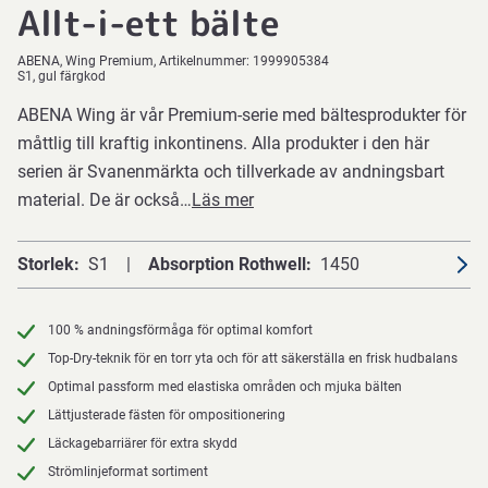
Allt-i-ett bälte
ABENA
Wing Premium
Artikelnummer:
1999905384
S1, gul färgkod
ABENA Wing är vår Premium-serie med bältesprodukter för
måttlig till kraftig inkontinens. Alla produkter i den här
serien är Svanenmärkta och tillverkade av andningsbart
material. De är också…
Läs mer
Storlek
S1
Absorption Rothwell
1450
100 % andningsförmåga för optimal komfort
Top-Dry-teknik för en torr yta och för att säkerställa en frisk hudbalans
Optimal passform med elastiska områden och mjuka bälten
Lättjusterade fästen för ompositionering
Läckagebarriärer för extra skydd
Strömlinjeformat sortiment