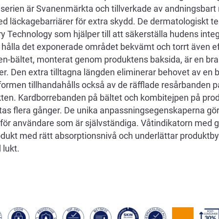
 serien är Svanenmärkta och tillverkade av andningsbart 
d läckagebarriärer för extra skydd. De dermatologiskt t
Technology som hjälper till att säkerställa hudens integ
hålla det exponerade området bekvämt och torrt även eft
-bältet, monterat genom produktens baksida, är en bra 
er. Den extra tilltagna längden eliminerar behovet av en 
ormen tillhandahålls också av de räfflade resårbanden p
ten. Kardborrebanden på bältet och kombitejpen på produ
yttas flera gånger. De unika anpassningsegenskaperna gör
 för användare som är självständiga. Våtindikatorn med 
produkt med rätt absorptionsnivå och underlättar produkt
lukt.