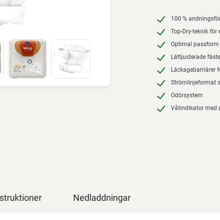
100 % andningsfö
Top-Dry-teknik för 
Optimal passform
Lättjusterade fäst
Läckagebarriärer f
Strömlinjeformat 
Odörsystem
Våtindikator med 
struktioner
Nedladdningar