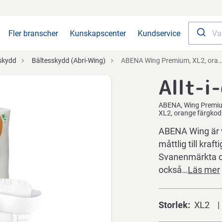
Fler branscher
Kunskapscenter
Kundservice
skydd
Bältesskydd (Abri-Wing)
ABENA Wing Premium, XL2, orange färgkod
Allt-i
ABENA
Wing Premi
XL2, orange färgkod
ABENA Wing är v
måttlig till kraf
Svanenmärkta oc
också…
Läs mer
Storlek
XL2