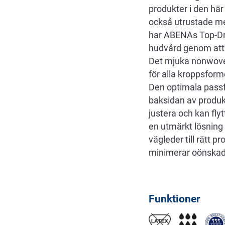
produkter i den här
också utrustade me
har ABENAs Top-Dry 
hudvård genom att 
Det mjuka nonwoven
för alla kroppsform
Den optimala passf
baksidan av produk
justera och kan fl
en utmärkt lösning
vägleder till rätt 
minimerar oönskad 
Funktioner