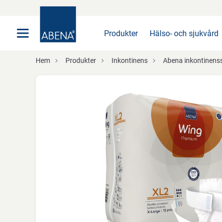
Huvudsaklig
Nav
Sidfot
Produkter
Hälso- och sjukvård
Hem
Produkter
Inkontinens
Abena inkontinens