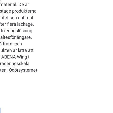
material. De är
estade produkterna
ritet och optimal
er flera läckage.
fixeringslösning
bältesförlängare.
å fram- och
kten är lätta att
 ABENA Wing till
graderingsskala
byten. Odörsystemet