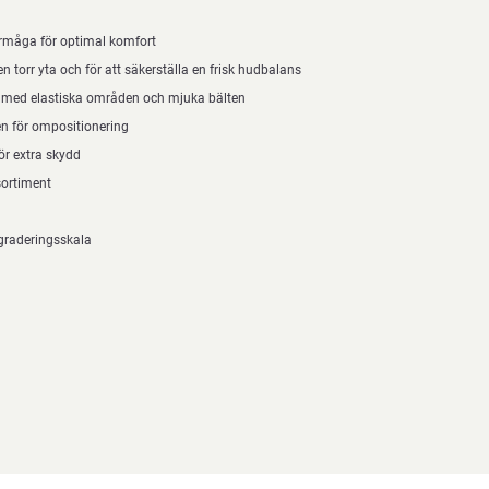
rmåga för optimal komfort
en torr yta och för att säkerställa en frisk hudbalans
 med elastiska områden och mjuka bälten
en för ompositionering
ör extra skydd
sortiment
graderingsskala