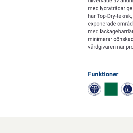
tillverkade av and
med lycratrådar ge
har Top-Dry-teknik,
exponerade området
med läckagebarriäre
minimerar oönskad 
vårdgivaren när pro
Funktioner