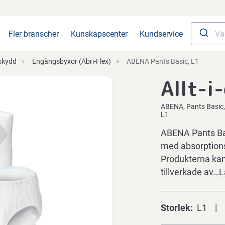
Fler branscher
Kunskapscenter
Kundservice
skydd
Engångsbyxor (Abri-Flex)
ABENA Pants Basic, L1
Allt-i
ABENA
Pants Basic
L1
ABENA Pants Bas
med absorptions
Produkterna kan
tillverkade av…
L
Storlek
L1