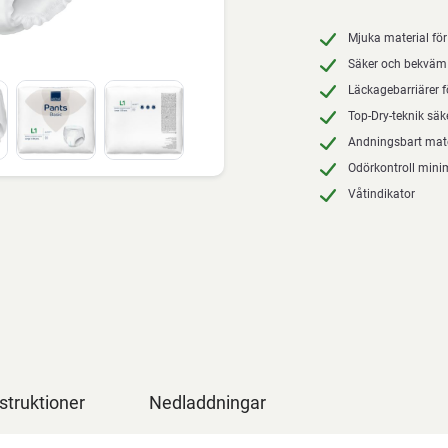
Mjuka material fö
Säker och bekväm p
Läckagebarriärer f
Top-Dry-teknik säke
Andningsbart mater
Odörkontroll mini
Våtindikator
struktioner
Nedladdningar