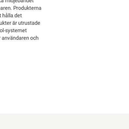
uka midjebandet
daren. Produkterna
 hålla det
ukter är utrustade
rol-systemet
er användaren och