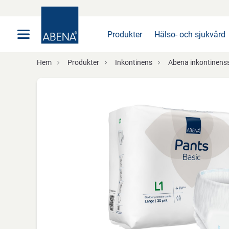
Huvudsaklig
Nav
Sidfot
Produkter
Hälso- och sjukvård
Hem
Produkter
Inkontinens
Abena inkontinens