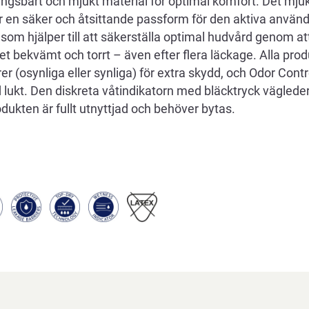
ningsbart och mjukt material för optimal komfort. Det mj
r en säker och åtsittande passform för den aktiva använ
 som hjälper till att säkerställa optimal hudvård genom att
 bekvämt och torrt – även efter flera läckage. Alla prod
r (osynliga eller synliga) för extra skydd, och Odor Cont
lukt. Den diskreta våtindikatorn med bläcktryck vägled
dukten är fullt utnyttjad och behöver bytas.