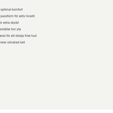
r optimal komfort
assform för aktiv livsstil
ör extra skydd
rställer torr yta
ial för att stödja frisk hud
merar oönskad lukt