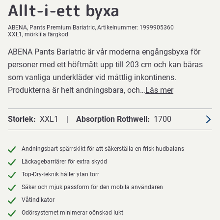
Allt-i-ett byxa
ABENA
Pants Premium Bariatric
Artikelnummer:
1999905360
XXL1, mörklila färgkod
ABENA Pants Bariatric är vår moderna engångsbyxa för
personer med ett höftmått upp till 203 cm och kan bäras
som vanliga underkläder vid måttlig inkontinens.
Produkterna är helt andningsbara, och…
Läs mer
Storlek
XXL1
Absorption Rothwell
1700
Andningsbart spärrskikt för att säkerställa en frisk hudbalans
Läckagebarriärer för extra skydd
Top-Dry-teknik håller ytan torr
Säker och mjuk passform för den mobila användaren
Våtindikator
Odörsystemet minimerar oönskad lukt