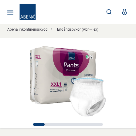
Huvudsaklig
Nav
Sidfot
Abena inkontinensskydd
Engångsbyxor (Abri-Flex)