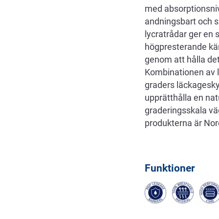
med absorptionsniv
andningsbart och s
lycratrådar ger en s
högpresterande kärn
genom att hålla de
Kombinationen av l
graders läckageskyd
upprätthålla en na
graderingsskala väg
produkterna är No
Funktioner