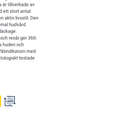
är tillverkade av
ett stort antal
 aktiv livsstil. Den
timal hudvård
 läckage.
och resår ger 360-
da huden och
Våtindikatorn med
atologiskt testade