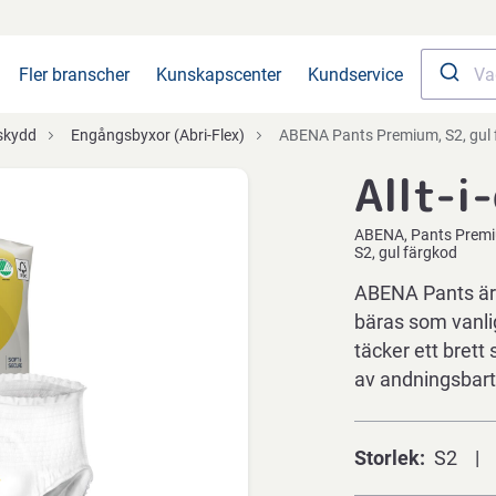
Fler branscher
Kunskapscenter
Kundservice
skydd
Engångsbyxor (Abri-Flex)
ABENA Pants Premium, S2, gul färgko
Allt-i
ABENA
Pants Prem
S2, gul färgkod
ABENA Pants är
bäras som vanl
täcker ett brett
av andningsbar
Storlek
S2