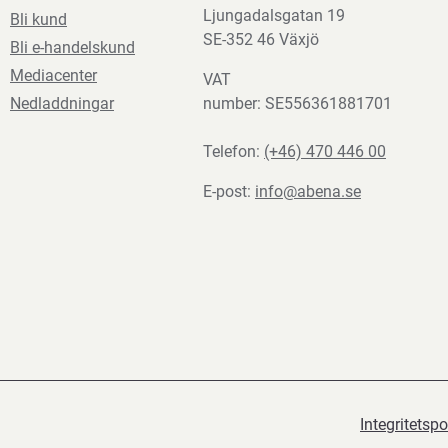
Ljungadalsgatan 19
Bli kund
SE-352 46 Växjö
Bli e-handelskund
Mediacenter
VAT
Nedladdningar
number: SE556361881701
Telefon:
(+46) 470 446 00
E-post:
info@abena.se
Integritetspo