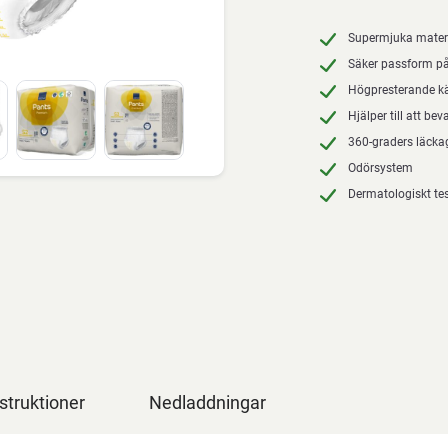
Supermjuka materi
Säker passform på 
Högpresterande kä
Hjälper till att b
360-graders läck
Odörsystem
Dermatologiskt t
struktioner
Nedladdningar