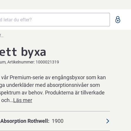
d
-ett byxa
ium
Artikelnummer:
1000021319
 vår Premium-serie av engångsbyxor som kan
iga underkläder med absorptionsnivåer som
 spektrum av behov. Produkterna är tillverkade
t och…
Läs mer
Absorption Rothwell
1900