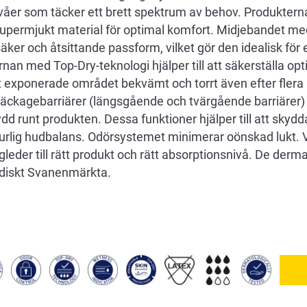
åer som täcker ett brett spektrum av behov. Produkterna 
upermjukt material för optimal komfort. Midjebandet med 
äker och åtsittande passform, vilket gör den idealisk för en
an med Top-Dry-teknologi hjälper till att säkerställa op
t exponerade området bekvämt och torrt även efter flera
äckagebarriärer (längsgående och tvärgående barriärer) 
d runt produkten. Dessa funktioner hjälper till att skyd
turlig hudbalans. Odörsystemet minimerar oönskad lukt. 
leder till rätt produkt och rätt absorptionsnivå. De derm
rdiskt Svanenmärkta.