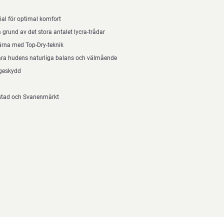
al för optimal komfort
grund av det stora antalet lycra-trådar
rna med Top-Dry-teknik
evara hudens naturliga balans och välmående
ageskydd
estad och Svanenmärkt