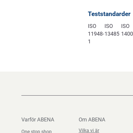
Teststandarder
ISO
ISO
ISO
11948-
13485
1400
1
Varför ABENA
Om ABENA
Vilka vi är
One stop shop