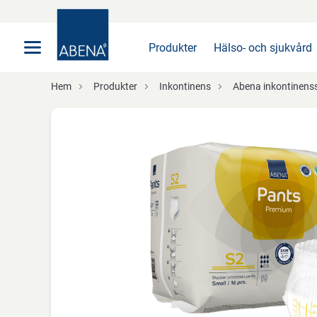
Huvudsaklig
Nav
Sidfot
Produkter
Hälso- och sjukvård
Hem
Produkter
Inkontinens
Abena inkontinens