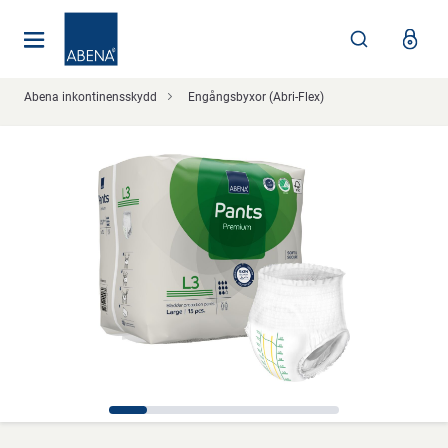
Huvudsaklig
Nav
Sidfot
Abena inkontinensskydd
Engångsbyxor (Abri-Flex)