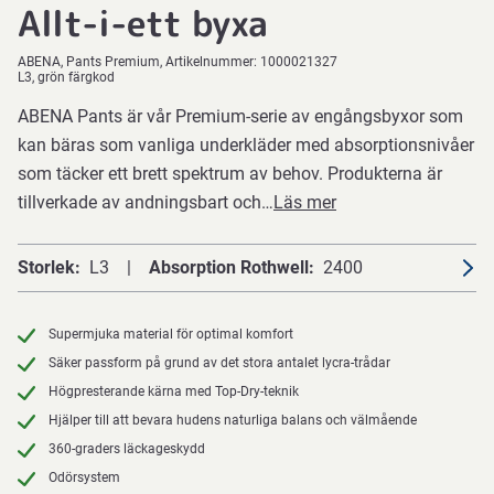
Allt-i-ett byxa
ABENA
Pants Premium
Artikelnummer:
1000021327
L3, grön färgkod
ABENA Pants är vår Premium-serie av engångsbyxor som
kan bäras som vanliga underkläder med absorptionsnivåer
som täcker ett brett spektrum av behov. Produkterna är
tillverkade av andningsbart och…
Läs mer
Storlek
L3
Absorption Rothwell
2400
Supermjuka material för optimal komfort
Säker passform på grund av det stora antalet lycra-trådar
Högpresterande kärna med Top-Dry-teknik
Hjälper till att bevara hudens naturliga balans och välmående
360-graders läckageskydd
Odörsystem