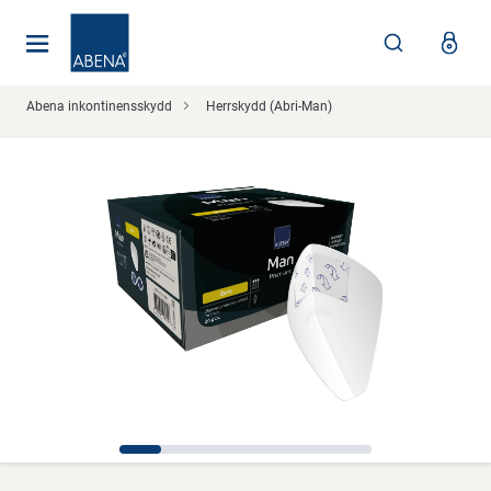
Huvudsaklig
Nav
Sidfot
Abena inkontinensskydd
Herrskydd (Abri-Man)