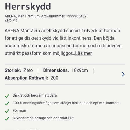
Herrskydd
ABENA
Man Premium
Artikelnummer:
1999905432
Zero, vit
ABENA Man Zero är ett skydd speciellt utvecklat för män
för att ge diskret skydd vid lätt inkontinens. Den böjda
anatomiska formen är anpassad för män och erbjuder en
utmärkt passform som möjliggör…
Läs mer
Storlek
Zero
Dimensions
18x9cm
Absorption Rothwell
200
Diskret och bekväm att bära
100 % andningsförmåga som stödjer frisk hud och optimal komfort
För män
Skyddar mot läckage och oönskad lukt