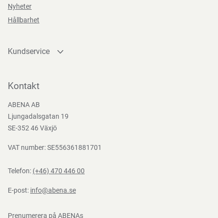
Funktioner
Nyheter
Kan återvinnas eller förbrännas.
Hållbarhet
Kundservice
Säkerhetsanvisningar och varningar
Kontakta oss
Teststandarder
Förvaras utom räckhåll för barn.
Bli kund
Kontakt
ISO
ISO
ISO
ISO
Bli e-handelskund
11948-
14001
9001
13485
ABENA AB
Mediacenter
Ljungadalsgatan 19
1
Förvaringsinstruktioner
Nedladdningar
SE-352 46 Växjö
Förvaras torrt, vid rumstemperatur och skyddat från direkt
VAT number: SE556361881701
solljus.
Telefon:
(+46) 470 446 00
E-post:
info@abena.se
Direktiv, förordningar och lagstiftning
Prenumerera på ABENAs