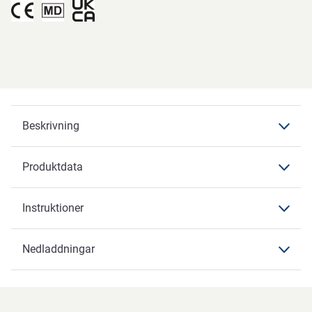
Beskrivning
Produktdata
Beskrivning
Man Premium
Instruktioner
Produktdata
Produktdata
Nedladdningar
Instruktioner
Varumärke
ABENA
Nedladdningar
Artikelbenämning
Herrskydd