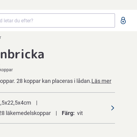
r
nbricka
0
lskoppar
oppar. 28 koppar kan placeras i lådan.
Läs mer
,5x22,5x4cm
l 28 läkemedelskoppar
Färg
vit