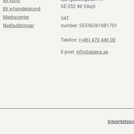
Bli kund
SE-352 46 Växjö
Bli e-handelskund
Mediacenter
VAT
Nedladdningar
number: SE556361881701
Telefon:
(+46) 470 446 00
E-post:
info@abena.se
Integritetspo