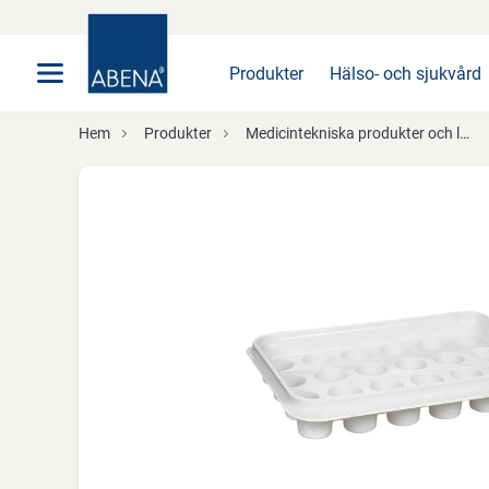
Huvudsaklig
Nav
Sidfot
Produkter
Hälso- och sjukvård
Hem
Produkter
Medicintekniska produkter och läkemedelshantering