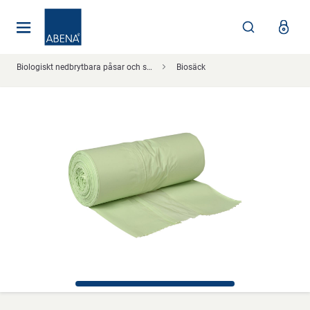
Huvudsaklig
Nav
Sidfot
Biologiskt nedbrytbara påsar och säckar
Biosäck