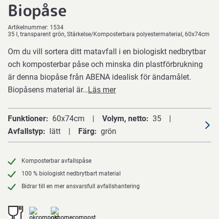
Biopåse
Artikelnummer:
1534
35 l, transparent grön, Stärkelse/Komposterbara polyestermaterial, 60x74cm
Om du vill sortera ditt matavfall i en biologiskt nedbrytbar
och komposterbar påse och minska din plastförbrukning
är denna biopåse från ABENA idealisk för ändamålet.
Biopåsens material är…
Läs mer
Funktioner
60x74cm
Volym, netto
35
Avfallstyp
lätt
Färg
grön
Komposterbar avfallspåse
100 % biologiskt nedbrytbart material
Bidrar till en mer ansvarsfull avfallshantering