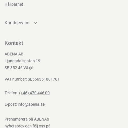
Hållbarhet
Förvaras vid normal luftfuktighet, normal rumstemperatur
och skyddat från direkt solljus.
Kundservice
Kontakta oss
Direktiv, förordningar och lagstiftning
Bli kund
Kontakt
Bli e-handelskund
(EG) nr 10/2011, (EG) nr 1935/2004, (EG) Nr. 2023/2006,
ABENA AB
Mediacenter
Ljungadalsgatan 19
BEK nr 681 af 25/05/2020, (EU) No. 2024/3190
Nedladdningar
SE-352 46 Växjö
VAT number: SE556361881701
Telefon:
(+46) 470 446 00
E-post:
info@abena.se
Prenumerera på ABENAs
nyhetsbrev och följ oss på