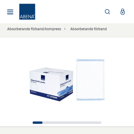
Huvudsaklig
Nav
Sidfot
Absorberande förband/kompress
Absorberande förband