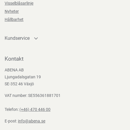
Visselblåsarlinje
Direktiv, förordningar och lagstiftning
Nyheter
Bredd
30 cm
Hållbarhet
MDR (EU) 2017/745, UK MDR 2002
Kundservice
Kontakta oss
Bli kund
Kontakt
Bli e-handelskund
ABENA AB
Mediacenter
Ljungadalsgatan 19
Nedladdningar
SE-352 46 Växjö
VAT number: SE556361881701
Telefon:
(+46) 470 446 00
E-post:
info@abena.se