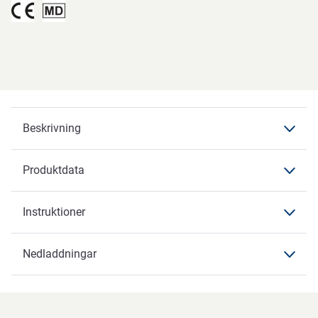
Beskrivning
Produktdata
Beskrivning
Instruktioner
Produktdata
Produktdata
Nedladdningar
Instruktioner
Varumärke
ABENA
Nedladdningar
Artikelbenämning
Cellulosa