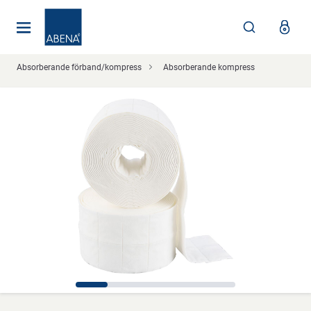
Huvudsaklig
Nav
Sidfot
Absorberande förband/kompress
Absorberande kompress