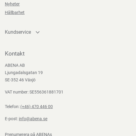
Direktiv, förordningar och lagstiftning
Nyheter
Bredd
4 cm
Hållbarhet
MDR (EU) 2017/745
Kundservice
Kontakta oss
Bli kund
Kontakt
Bli e-handelskund
ABENA AB
Mediacenter
Ljungadalsgatan 19
Nedladdningar
SE-352 46 Växjö
VAT number: SE556361881701
Telefon:
(+46) 470 446 00
E-post:
info@abena.se
Prenumerera på ABENAs