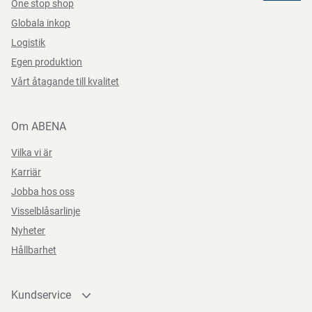
One stop shop
Instruktioner för förpackningskassering
CE-klass
General
Globala inkop
Kan återvinnas eller förbrännas.
Logistik
Märkningar
CE
Egen produktion
Färg
lila
Vårt åtagande till kvalitet
Förvaringsinstruktioner
Funktioner
med Hemogard-förslutning
Om ABENA
Förvaras torrt, vid rumstemperatur och skyddat från direkt
Längd/djup
75 mm
solljus.
Vilka vi är
Karriär
Jobba hos oss
Direktiv, förordningar och lagstiftning
Visselblåsarlinje
Nyheter
IVD Direktive 98/79/EC
Hållbarhet
Kundservice