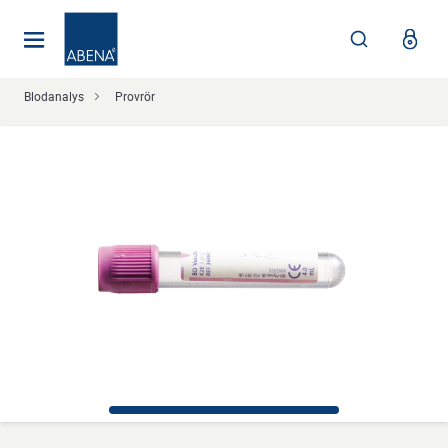
Huvudsaklig
Nav
Sidfot
Blodanalys
Provrör