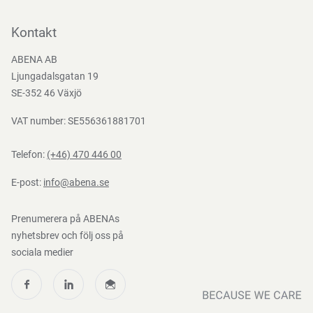
Kontakta oss
Bli kund
Kontakt
Bli e-handelskund
ABENA AB
Mediacenter
Ljungadalsgatan 19
Nedladdningar
SE-352 46 Växjö
VAT number: SE556361881701
Telefon:
(+46) 470 446 00
E-post:
info@abena.se
Prenumerera på ABENAs
nyhetsbrev och följ oss på
sociala medier