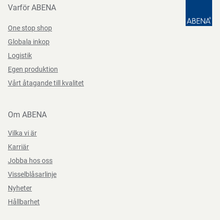
Varför ABENA
CE-klass
Klass IIa
One stop shop
Märkningar
CE
Instruktioner för förpackningskassering
Globala inkop
Logistik
Egenskaper
med 3 stickdjup
Kan återvinnas eller förbrännas.
Egen produktion
Vårt åtagande till kvalitet
Förvaringsinstruktioner
Om ABENA
Förvaras torrt, vid rumstemperatur och skyddat från direkt
Vilka vi är
solljus.
Karriär
Jobba hos oss
Visselblåsarlinje
Direktiv, förordningar och lagstiftning
Nyheter
Hållbarhet
93/92/EEC