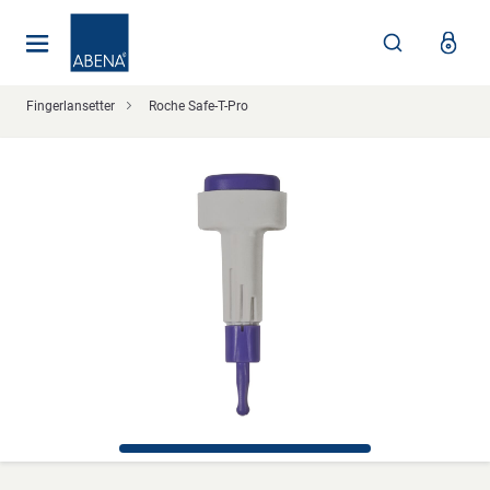
Huvudsaklig
Nav
Sidfot
Fingerlansetter
Roche Safe-T-Pro