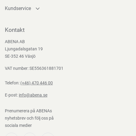
Kundservice
Kontakta oss
Bli kund
Kontakt
Bli e-handelskund
ABENA AB
Mediacenter
Ljungadalsgatan 19
Nedladdningar
SE-352 46 Växjö
VAT number: SE556361881701
Telefon:
(+46) 470 446 00
E-post:
info@abena.se
Prenumerera på ABENAs
nyhetsbrev och följ oss på
sociala medier