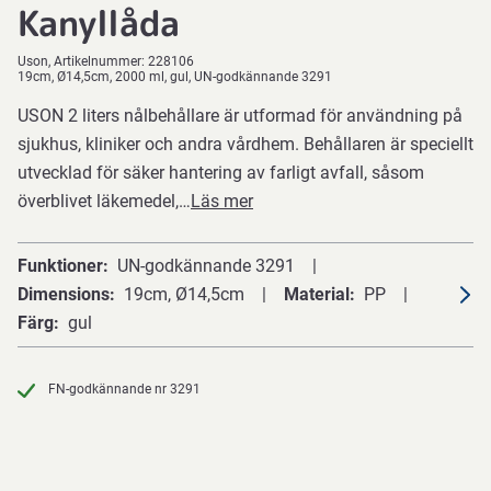
Kanyllåda
Uson
Artikelnummer:
228106
19cm, Ø14,5cm, 2000 ml, gul, UN-godkännande 3291
USON 2 liters nålbehållare är utformad för användning på
sjukhus, kliniker och andra vårdhem. Behållaren är speciellt
utvecklad för säker hantering av farligt avfall, såsom
överblivet läkemedel,…
Läs mer
Funktioner
UN-godkännande 3291
Dimensions
19cm, Ø14,5cm
Material
PP
Färg
gul
FN-godkännande nr 3291