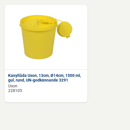
användaren till korrekt kassering av nålar, sprutor och
kanyler, mm.
Instruktioner för förpackningskassering
Kan återvinnas eller förbrännas.
Förvaringsinstruktioner
Förvaras torrt, vid rumstemperatur och skyddat från direkt
solljus.
Kanyllåda Uson, 13cm, Ø14cm, 1500 ml,
gul, rund, UN-godkännande 3291
Uson
228105
Direktiv, förordningar och lagstiftning
(EU) 2023/988