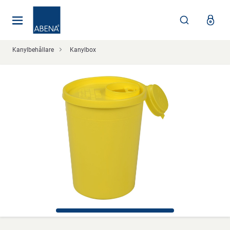
Huvudsaklig
Nav
Sidfot
Kanylbehållare
Kanylbox