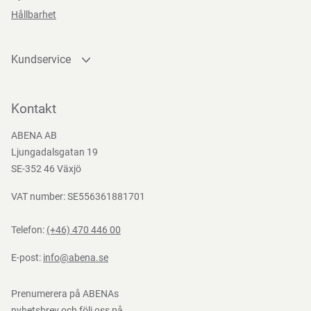
Hållbarhet
Kundservice
Kontakta oss
Bli kund
Kontakt
Bli e-handelskund
ABENA AB
Mediacenter
Ljungadalsgatan 19
Nedladdningar
SE-352 46 Växjö
VAT number: SE556361881701
Telefon:
(+46) 470 446 00
E-post:
info@abena.se
Prenumerera på ABENAs
nyhetsbrev och följ oss på