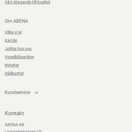
Vårt åtagande till kvalitet
Förvaringsinstruktioner
Funktioner
Om ABENA
Förvara rent och torrt.
Vilka vi är
Karriär
Jobba hos oss
Visselblåsarlinje
Nyheter
Hållbarhet
Kundservice
Kontakta oss
Bli kund
Kontakt
Bli e-handelskund
ABENA AB
Mediacenter
Ljungadalsgatan 19