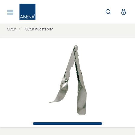
Huvudsaklig
Nav
Sidfot
Sutur
Sutur, hudstapler