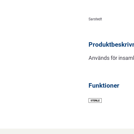
Beskrivning
Sarstedt
Produktbeskriv
Används för insamli
Funktioner