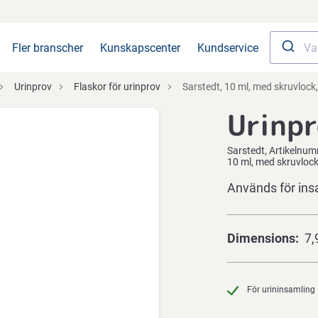
Fler branscher
Kunskapscenter
Kundservice
Urinprov
Flaskor för urinprov
Sarstedt, 10 ml, med skruvlock, skrivplatta och plan botten, st
Urinpr
Sarstedt
Artikelnu
10 ml, med skruvlock,
Används för insa
Dimensions
7,
För urininsamling