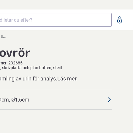
eril
ovrör
mmer:
232685
 skrivplatta och plan botten, steril
mling av urin för analys.
Läs mer
9cm, Ø1,6cm