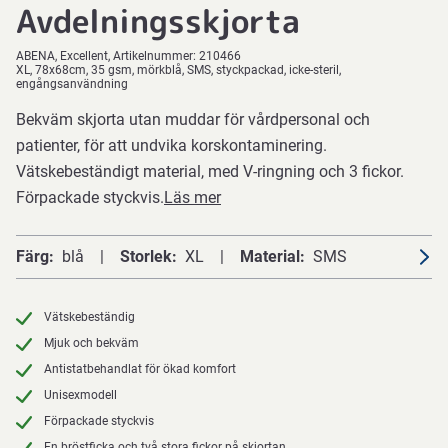
Avdelningsskjorta
ABENA
Excellent
Artikelnummer:
210466
XL, 78x68cm, 35 gsm, mörkblå, SMS, styckpackad, icke-steril,
engångsanvändning
Bekväm skjorta utan muddar för vårdpersonal och
patienter, för att undvika korskontaminering.
Vätskebeständigt material, med V-ringning och 3 fickor.
Förpackade styckvis.
Läs mer
Färg
blå
Storlek
XL
Material
SMS
Vätskebeständig
Mjuk och bekväm
Antistatbehandlat för ökad komfort
Unisexmodell
Förpackade styckvis
En bröstficka och två stora fickor på skjortan