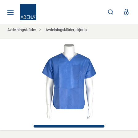
Huvudsaklig
Nav
Sidfot
Avdelningskläder
Avdelningskläder, skjorta