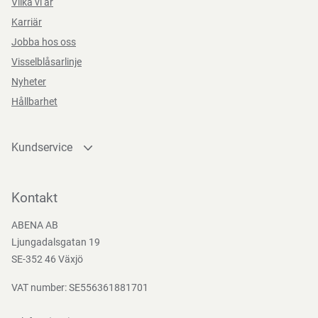
Vilka vi är
Karriär
Jobba hos oss
Visselblåsarlinje
Nyheter
Hållbarhet
Kundservice
Kontakta oss
Bli kund
Kontakt
Bli e-handelskund
ABENA AB
Mediacenter
Ljungadalsgatan 19
Nedladdningar
SE-352 46 Växjö
VAT number: SE556361881701