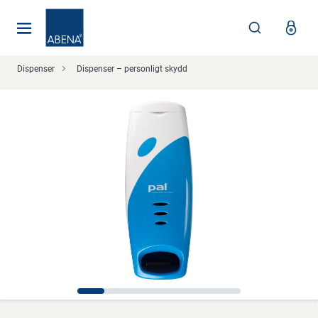
Huvudsaklig
Nav
Sidfot
Dispenser
Dispenser – personligt skydd