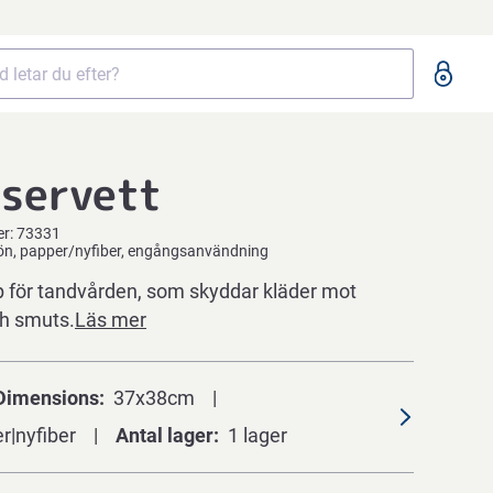
servett
er:
73331
rön, papper/nyfiber, engångsanvändning
för tandvården, som skyddar kläder mot
h smuts.
Läs mer
Dimensions
37x38cm
r|nyfiber
Antal lager
1 lager