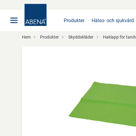
Huvudsaklig
Nav
Sidfot
Produkter
Hälso- och sjukvård
Hem
Produkter
Skyddskläder
Haklapp för tand