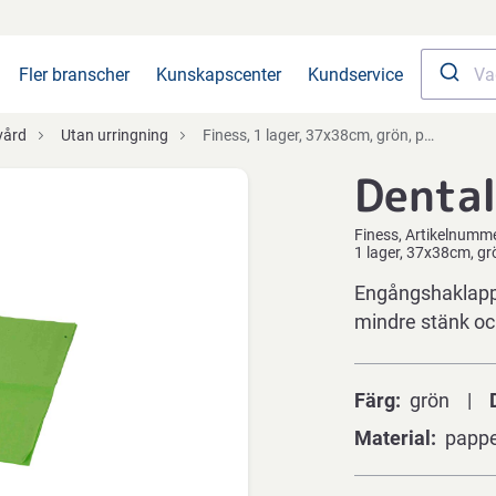
Fler branscher
Kunskapscenter
Kundservice
vård
Utan urringning
Finess, 1 lager, 37x38cm, grön, papper/nyfiber, engångsanvändning
Dental
Finess
Artikelnumm
1 lager, 37x38cm, g
Engångshaklapp 
mindre stänk oc
Färg
grön
Material
pappe