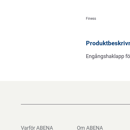
Beskrivning
Finess
Produktbeskriv
Engångshaklapp fö
Varför ABENA
Om ABENA