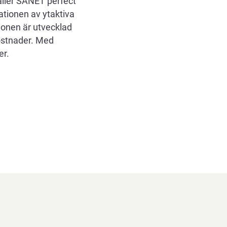
ller SANET perfect
tionen av ytaktiva
ionen är utvecklad
kostnader. Med
er.