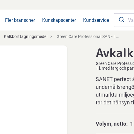
Fler branscher
Kunskapscenter
Kundservice
Kalkborttagningsmedel
Green Care Professional SANET Perfect, 1 l, med färg och parfym
Avkalk
Green Care Professi
1 l, med färg och pa
SANET perfect ä
underhållsreng
utmärkta miljöe
tar det hänsyn t
Volym, netto
1