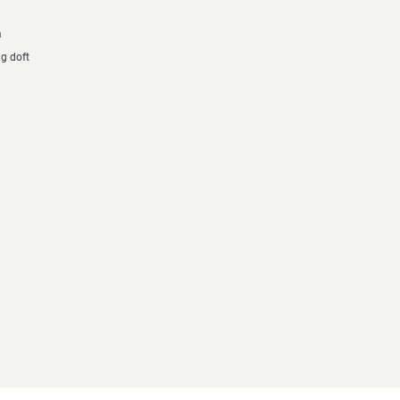
a
g doft