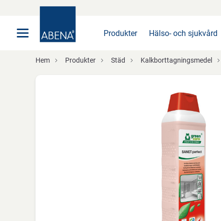
Huvudsaklig
Nav
Sidfot
Produkter
Hälso- och sjukvård
Hem
Produkter
Städ
Kalkborttagningsmedel