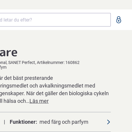
are
onal
SANET Perfect
Artikelnummer:
160862
rfym
r det bäst presterande
öringsmedlet och avkalkningsmedlet med
genskaper. När det gäller den biologiska cykeln
ill hälsa och…
Läs mer
Funktioner
med färg och parfym