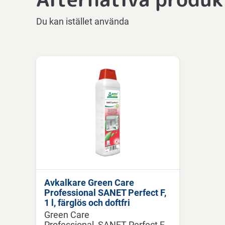
Du kan istället använda
Avkalkare Green Care
Professional SANET Perfect F,
1 l, färglös och doftfri
Green Care
Professional
SANET Perfect F