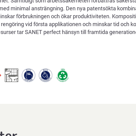
et. Samtidigt som arbetssäkerheten förbättras säkerstä
med minimal ansträngning. Den nya patentsökta kombina
nskar förbrukningen och ökar produktiviteten. Komposit
 rengöring vid första applikationen och minskar tid och 
surser tar SANET perfect hänsyn till framtida generation
ter