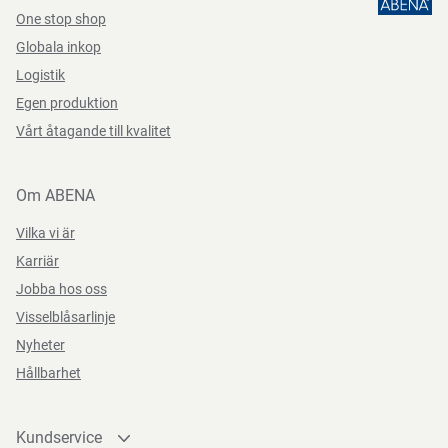
One stop shop
Visköst surt sanitetsrengöringsmedel med extra
Direktiv, förordningar och lagstiftning
Globala inkop
kalkborttagningsförmåga. Använd dagligen i områden
Datablad
Logistik
med hårt vatten. Extra högt innehåll av rostskyddsmedel
(EC) 1272/2008, (EG) nr 648/2004
Egen produktion
säkerställer att rengöringen av armatur blir skonsam.
Datasheets 622301 SV-SE
PDF-fil
Vårt åtagande till kvalitet
Kvardröjande fräsch doft.
Om ABENA
Funktioner
Vilka vi är
Karriär
Jobba hos oss
Visselblåsarlinje
Nyheter
Hållbarhet
Kundservice