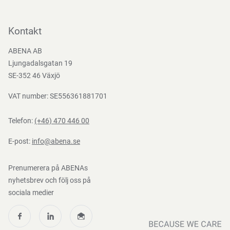
Kontakta oss
Bli kund
Kontakt
Bli e-handelskund
ABENA AB
Mediacenter
Ljungadalsgatan 19
Nedladdningar
SE-352 46 Växjö
VAT number: SE556361881701
Telefon:
(+46) 470 446 00
E-post:
info@abena.se
Prenumerera på ABENAs
nyhetsbrev och följ oss på
sociala medier