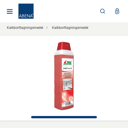
Huvudsaklig
Nav
Sidfot
Kalkborttagningsmedel
Kalkborttagningsmedel