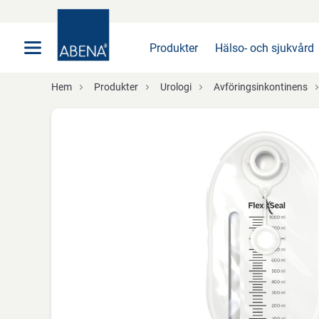
Huvudsaklig
Nav
Sidfot
Produkter
Hälso- och sjukvård
Hem
Produkter
Urologi
Avföringsinkontinens