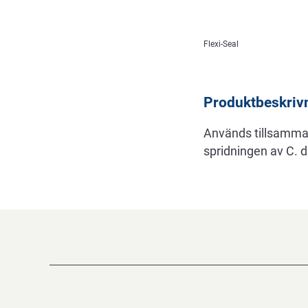
Beskrivning
Flexi-Seal
Produktbeskriv
Används tillsamman
spridningen av C. di