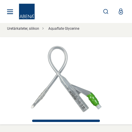
Huvudsaklig
Nav
Sidfot
Uretärkateter, silikon
Aquaflate Glycerine