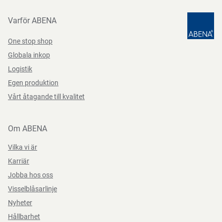
Datasheets 200813 SV-SE
PDF-fil
lokala bestämmelser.
Funktioner
Varför ABENA
Undervarumärke
Glycerine
One stop shop
CE-klass
Klass IIb
Bruksanvisning
Globala inkop
Logistik
Märkningar
CE
Ballongen kan fyllas med 10 % glycerinlösning eller sterilt
Egen produktion
vatten. Måste bytas ut efter 90 dagar.
Färg
grön
Vårt åtagande till kvalitet
Funktioner
kvinnor, standardballong
Om ABENA
Instruktioner för förpackningskassering
Längd/djup
23 cm
Vilka vi är
Kan återvinnas eller förbrännas.
Karriär
Storlek
CH 14
Jobba hos oss
Visselblåsarlinje
Förvaringsinstruktioner
Nyheter
Hållbarhet