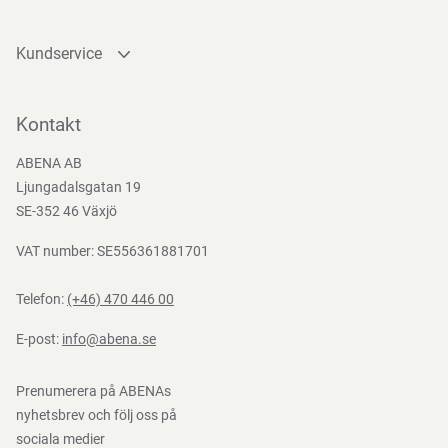
Förvaras torrt, vid rumstemperatur och skyddat från direkt
solljus.
Kundservice
Kontakta oss
Direktiv, förordningar och lagstiftning
Bli kund
Kontakt
Bli e-handelskund
93/42/EEC
ABENA AB
Mediacenter
Ljungadalsgatan 19
Nedladdningar
SE-352 46 Växjö
VAT number: SE556361881701
Telefon:
(+46) 470 446 00
E-post:
info@abena.se
Prenumerera på ABENAs
nyhetsbrev och följ oss på
sociala medier